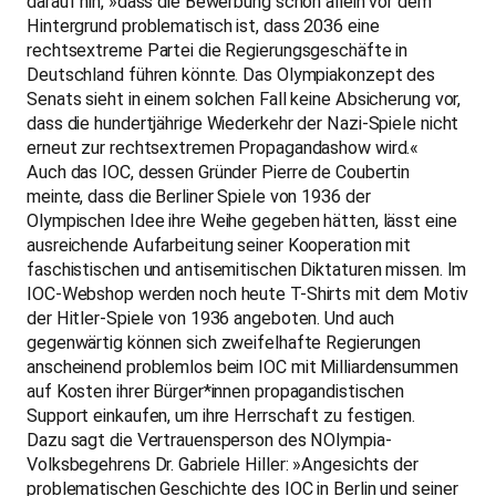
darauf hin, »dass die Bewerbung schon allein vor dem
Hintergrund problematisch ist, dass 2036 eine
rechtsextreme Partei die Regierungsgeschäfte in
Deutschland führen könnte. Das Olympiakonzept des
Senats sieht in einem solchen Fall keine Absicherung vor,
dass die hundertjährige Wiederkehr der Nazi-Spiele nicht
erneut zur rechtsextremen Propagandashow wird.«
Auch das IOC, dessen Gründer Pierre de Coubertin
meinte, dass die Berliner Spiele von 1936 der
Olympischen Idee ihre Weihe gegeben hätten, lässt eine
ausreichende Aufarbeitung seiner Kooperation mit
faschistischen und antisemitischen Diktaturen missen. Im
IOC-Webshop werden noch heute T-Shirts mit dem Motiv
der Hitler-Spiele von 1936 angeboten. Und auch
gegenwärtig können sich zweifelhafte Regierungen
anscheinend problemlos beim IOC mit Milliardensummen
auf Kosten ihrer Bürger*innen propagandistischen
Support einkaufen, um ihre Herrschaft zu festigen.
Dazu sagt die Vertrauensperson des NOlympia-
Volksbegehrens Dr. Gabriele Hiller: »Angesichts der
problematischen Geschichte des IOC in Berlin und seiner