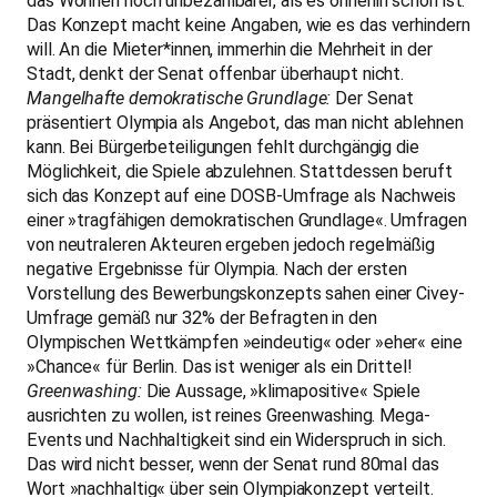
das Wohnen noch unbezahlbarer, als es ohnehin schon ist.
Das Konzept macht keine Angaben, wie es das verhindern
will. An die Mieter*innen, immerhin die Mehrheit in der
Stadt, denkt der Senat offenbar überhaupt nicht.
Mangelhafte demokratische Grundlage:
Der Senat
präsentiert Olympia als Angebot, das man nicht ablehnen
kann. Bei Bürgerbeteiligungen fehlt durchgängig die
Möglichkeit, die Spiele abzulehnen. Stattdessen beruft
sich das Konzept auf eine DOSB-Umfrage als Nachweis
einer »tragfähigen demokratischen Grundlage«. Umfragen
von neutraleren Akteuren ergeben jedoch regelmäßig
negative Ergebnisse für Olympia. Nach der ersten
Vorstellung des Bewerbungskonzepts sahen einer Civey-
Umfrage gemäß nur 32% der Befragten in den
Olympischen Wettkämpfen »eindeutig« oder »eher« eine
»Chance« für Berlin. Das ist weniger als ein Drittel!
Greenwashing:
Die Aussage, »klimapositive« Spiele
ausrichten zu wollen, ist reines Greenwashing. Mega-
Events und Nachhaltigkeit sind ein Widerspruch in sich.
Das wird nicht besser, wenn der Senat rund 80mal das
Wort »nachhaltig« über sein Olympiakonzept verteilt.