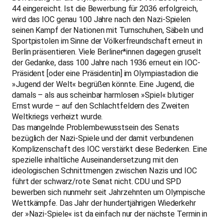
44 eingereicht. Ist die Bewerbung für 2036 erfolgreich,
wird das IOC genau 100 Jahre nach den Nazi-Spielen
seinen Kampf der Nationen mit Turnschuhen, Säbeln und
Sportpistolen im Sinne der Völkerfreundschaft erneut in
Berlin präsentieren. Viele Berliner*innen dagegen gruselt
der Gedanke, dass 100 Jahre nach 1936 erneut ein IOC-
Präsident [oder eine Präsidentin] im Olympiastadion die
»Jugend der Welt« begrüßen könnte. Eine Jugend, die
damals – als aus scheinbar harmlosen »Spiel« blutiger
Ernst wurde – auf den Schlachtfeldern des Zweiten
Weltkriegs verheizt wurde.
Das mangelnde Problembewusstsein des Senats
bezüglich der Nazi-Spiele und der damit verbundenen
Komplizenschaft des IOC verstärkt diese Bedenken. Eine
spezielle inhaltliche Auseinandersetzung mit den
ideologischen Schnittmengen zwischen Nazis und IOC
führt der schwarz/rote Senat nicht. CDU und SPD
bewerben sich nunmehr seit Jahrzehnten um Olympische
Wettkämpfe. Das Jahr der hundertjährigen Wiederkehr
der »Nazi-Spiele« ist da einfach nur der nächste Termin in