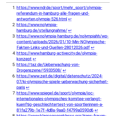
https://www.ndr.de/sport/mehr_sport/olympia-
referendum-in-hamburg-alle-fragen-und-
antworten,olympia-526.html
↩︎
https://www.nolympia-
hamburg.de/stellungnahme/
↩︎
https://www.nolympia-hamburg.de/nolympiahh/wp-
content/uploads/2026/01/10-Min-NOlympische-
Fakten-Links-und-Quellen-28012026.pdf
↩︎
https://www.hamburg-activecity.de/olympia-
konzept
↩︎
https://taz.de/Ueberwachung-von-
Drogenszene/!5933508/
↩︎
https://www.zeit.de/digital/datenschutz/2024-
07/ki-olympische-spiele-ueberwachung-sicherheit-
paris
↩︎
https://www.spiegel.de/sport/olympia/ioc-
internationales-olympisches-komitee-verlangt-
kuenftig-geschlechtertest-von-sportlerinnen-a-
81fa279b-1e7f-4d8a-9aa0-f4799a0590d6
↩︎
https://www.klassegegenklasse.org/trans-frauen-