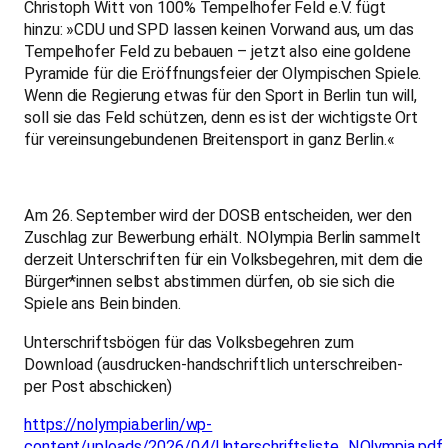
Christoph Witt von 100% Tempelhofer Feld e.V. fügt
hinzu: »CDU und SPD lassen keinen Vorwand aus, um das
Tempelhofer Feld zu bebauen – jetzt also eine goldene
Pyramide für die Eröffnungsfeier der Olympischen Spiele.
Wenn die Regierung etwas für den Sport in Berlin tun will,
soll sie das Feld schützen, denn es ist der wichtigste Ort
für vereinsungebundenen Breitensport in ganz Berlin.«
Am 26. September wird der DOSB entscheiden, wer den
Zuschlag zur Bewerbung erhält. NOlympia Berlin sammelt
derzeit Unterschriften für ein Volksbegehren, mit dem die
Bürger*innen selbst abstimmen dürfen, ob sie sich die
Spiele ans Bein binden.
Unterschriftsbögen für das Volksbegehren zum
Download (ausdrucken-handschriftlich unterschreiben-
per Post abschicken)
https://nolympia.berlin/wp-
content/uploads/2026/04/Unterschriftsliste_NOlympia.pdf