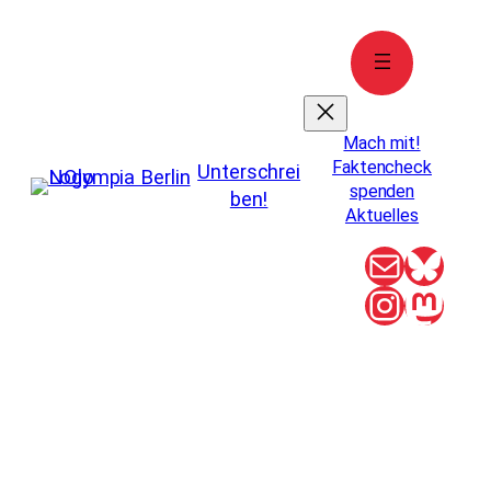
Zum
Inhalt
springen
Mach mit!
Faktencheck
Unterschrei
spenden
ben!
Aktuelles
E-Mail
Blue
Instag
Mas