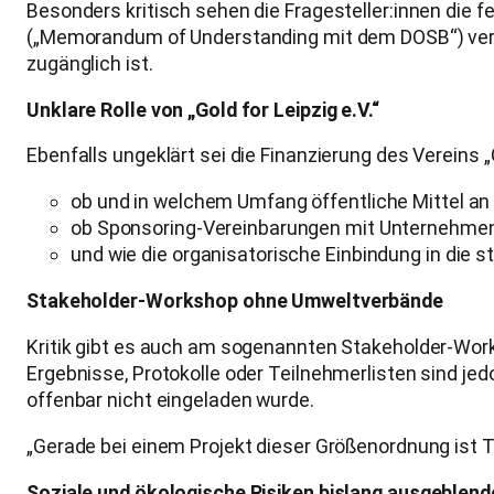
Besonders kritisch sehen die Fragesteller:innen die 
(„Memorandum of Understanding mit dem DOSB“) verw
zugänglich ist.
Unklare Rolle von „Gold for Leipzig e.V.“
Ebenfalls ungeklärt sei die Finanzierung des Vereins „Go
ob und in welchem Umfang öffentliche Mittel an 
ob Sponsoring-Vereinbarungen mit Unternehme
und wie die organisatorische Einbindung in die s
Stakeholder-Workshop ohne Umweltverbände
Kritik gibt es auch am sogenannten Stakeholder-Work
Ergebnisse, Protokolle oder Teilnehmerlisten sind je
offenbar nicht eingeladen wurde.
„Gerade bei einem Projekt dieser Größenordnung ist T
Soziale und ökologische Risiken bislang ausgeblend