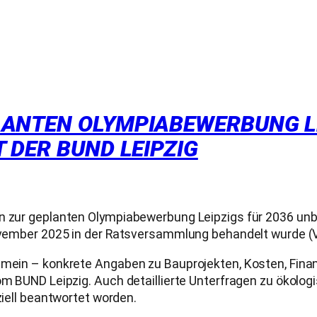
ANTEN OLYMPIABEWERBUNG LE
 DER BUND LEIPZIG
 zur geplanten Olympiabewerbung Leipzigs für 2036 unbean
 November 2025 in der Ratsversammlung behandelt wurde (
gemein – konkrete Angaben zu Bauprojekten, Kosten, Fina
 vom BUND Leipzig. Auch detaillierte Unterfragen zu öko
ziell beantwortet worden.