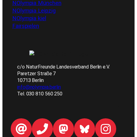
NOlympia München
NOlympia Leipzig
NOlympia kiel
Fairspielen
c/o NaturFreunde Landesverband Berlin e.V.
Paretzer Straße 7
10713 Berlin
info@nolympia.berlin
Tel. 030 810 560 250