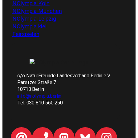
NOlympia Köln
NOlympia München
NOlympia Leipzig
NOlympia kiel
Fairspielen
c/o NaturFreunde Landesverband Berlin e.V.
Paretzer Straße 7
10713 Berlin
info@nolympia.berlin
Tel. 030 810 560 250