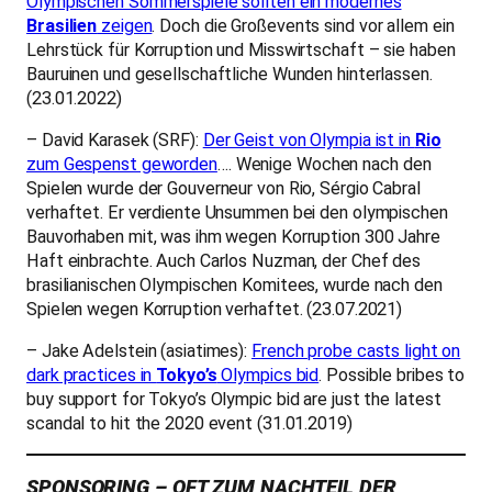
Olympischen Sommerspiele sollten ein modernes
Brasilien
zeigen
. Doch die Großevents sind vor allem ein
Lehrstück für Korruption und Misswirtschaft – sie haben
Bauruinen und gesellschaftliche Wunden hinterlassen.
(23.01.2022)
– David Karasek (SRF):
Der Geist von Olympia ist in
Rio
zum Gespenst geworden
…. Wenige Wochen nach den
Spielen wurde der Gouverneur von Rio, Sérgio Cabral
verhaftet. Er verdiente Unsummen bei den olympischen
Bauvorhaben mit, was ihm wegen Korruption 300 Jahre
Haft einbrachte. Auch Carlos Nuzman, der Chef des
brasilianischen Olympischen Komitees, wurde nach den
Spielen wegen Korruption verhaftet. (23.07.2021)
– Jake Adelstein (asiatimes):
French probe casts light on
dark practices in
Tokyo’s
Olympics bid
. Possible bribes to
buy support for Tokyo’s Olympic bid are just the latest
scandal to hit the 2020 event (31.01.2019)
SPONSORING – OFT ZUM NACHTEIL DER