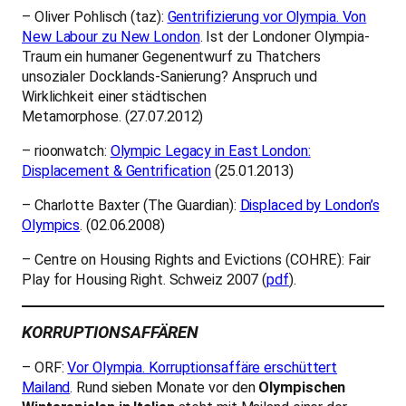
– Oliver Pohlisch (taz):
Gentrifizierung vor Olympia. Von
New Labour zu New London
. Ist der Londoner Olympia-
Traum ein humaner Gegenentwurf zu Thatchers
unsozialer Docklands-Sanierung? Anspruch und
Wirklichkeit einer städtischen
Metamorphose. (27.07.2012)
– rioonwatch:
Olympic Legacy in East London:
Displacement & Gentrification
(25.01.2013)
– Charlotte Baxter (The Guardian):
Displaced by London’s
Olympics
. (02.06.2008)
– Centre on Housing Rights and Evictions (COHRE): Fair
Play for Housing Right. Schweiz 2007 (
pdf
).
KORRUPTIONSAFFÄREN
– ORF:
Vor Olympia. Korruptionsaffäre erschüttert
Mailand
. Rund sieben Monate vor den
Olympischen