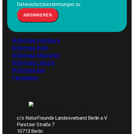
Datenschutzbestimmungen zu.
NOlympia Hamburg
NOlympia Köln
NOlympia München
NOlympia Leipzig
NOlympia kiel
Fairspielen
c/o NaturFreunde Landesverband Berlin e.V.
Paretzer Straße 7
10713 Berlin