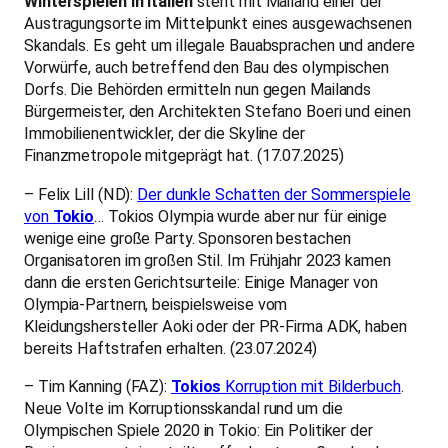
Winterspielen in Italien
steht mit Mailand einer der
Austragungsorte im Mittelpunkt eines ausgewachsenen
Skandals. Es geht um illegale Bauabsprachen und andere
Vorwürfe, auch betreffend den Bau des olympischen
Dorfs. Die Behörden ermitteln nun gegen Mailands
Bürgermeister, den Architekten Stefano Boeri und einen
Immobilienentwickler, der die Skyline der
Finanzmetropole mitgeprägt hat. (17.07.2025)
– Felix Lill (ND):
Der dunkle Schatten der Sommerspiele
von
Tokio
… Tokios Olympia wurde aber nur für einige
wenige eine große Party. Sponsoren bestachen
Organisatoren im großen Stil. Im Frühjahr 2023 kamen
dann die ersten Gerichtsurteile: Einige Manager von
Olympia-Partnern, beispielsweise vom
Kleidungshersteller Aoki oder der PR-Firma ADK, haben
bereits Haftstrafen erhalten. (23.07.2024)
– Tim Kanning (FAZ):
Tokios
Korruption mit Bilderbuch
.
Neue Volte im Korruptionsskandal rund um die
Olympischen Spiele 2020 in Tokio: Ein Politiker der