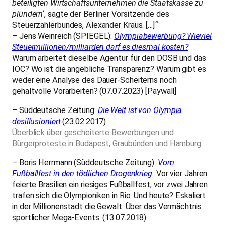
beteiligten Wirtschaftsunternehmen die Staatskasse zu
plündern
‘, sagte der Berliner Vorsitzende des
Steuerzahlerbundes, Alexander Kraus. […]
“
– Jens Weinreich (SPIEGEL):
Olympiabewerbung? Wieviel
Steuermillionen/milliarden darf es diesmal kosten?
Warum arbeitet dieselbe Agentur für den DOSB und das
IOC? Wo ist die angebliche Transparenz? Warum gibt es
weder eine Analyse des Dauer-Scheiterns noch
gehaltvolle Vorarbeiten? (07.07.2023) [Paywall]
– Süddeutsche Zeitung:
Die Welt ist von Olympia
desillusioniert
(23.02.2017)
Überblick über gescheiterte Bewerbungen und
Bürgerproteste in Budapest, Graubünden und Hamburg.
– Boris Herrmann (Süddeutsche Zeitung):
Vom
Fußballfest in den tödlichen Drogenkrieg
.
Vor vier Jahren
feierte Brasilien ein riesiges Fußballfest, vor zwei Jahren
trafen sich die Olympioniken in Rio. Und heute? Eskaliert
in der Millionenstadt die Gewalt. Über das Vermächtnis
sportlicher Mega-Events. (13.07.2018)