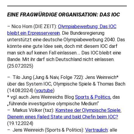
EINE FRAGWÜRDIGE ORGANISATION: DAS IOC
– Nico Horn (DIE ZEIT):
Olympiabewerbung: Das IOC
bleibt ein Erpresserverein
. Die Bundesregierung
unterstützt eine deutsche Olympiabewerbung 2040. Das
könnte eine gute Idee sein, doch mit diesem IOC darf
man sich auf keinen Fall einlassen…. Das IOC bleibt eine
Bande. Mit ihr darf sich Deutschland nicht einlassen.
(25.07.2025)
– Tilo Jung (Jung & Naiv, Folge 722): Jens Weinreich*
über das System IOC, Olympische Spiele & Thomas Bach
(14.08.2024) (
youtube
)
* vgl. auch Jens Weinreichs Blog
Sports & Politics
, das
„führende
investigative olympische Medium
“
– Markus Völker (taz):
Komitee der Olympische Spiele.
Dienerin eines Failed State und bald Chefin beim IOC?
(19.12.2024)
– Jens Weinreich (Sports & Politics):
Vertraulich
: alle