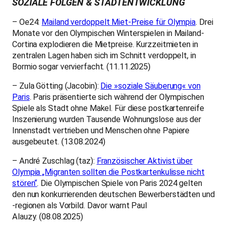
SOZIALE FOLGEN & STADTENTWICKLUNG
– Oe24:
Mailand verdoppelt Miet-Preise für Olympia
. Drei
Monate vor den Olympischen Winterspielen in Mailand-
Cortina explodieren die Mietpreise. Kurzzeitmieten in
zentralen Lagen haben sich im Schnitt verdoppelt, in
Bormio sogar vervierfacht. (11.11.2025)
– Zula Götting (Jacobin):
Die »soziale Säuberung« von
Paris
. Paris präsentierte sich während der Olympischen
Spiele als Stadt ohne Makel. Für diese postkartenreife
Inszenierung wurden Tausende Wohnungslose aus der
Innenstadt vertrieben und Menschen ohne Papiere
ausgebeutet. (13.08.2024)
– André Zuschlag (taz):
Französischer Aktivist über
Olympia „Migranten sollten die Postkartenkulisse nicht
stören“
. Die Olympischen Spiele von Paris 2024 gelten
den nun konkurrierenden deutschen Bewerberstädten und
-regionen als Vorbild. Davor warnt Paul
Alauzy. (08.08.2025)