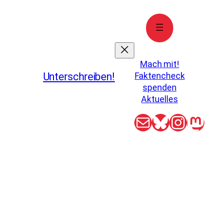
Mach mit!
Unterschreiben!
Faktencheck
spenden
Aktuelles
E-Mail
Bluesky
Insta
Mas