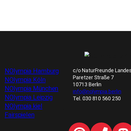
c/o NaturFreunde Landesv
NOlympia Hamburg
Paretzer Straße 7
NOlympia Köln
10713 Berlin
NOlympia München
info@nolympia.berlin
NOlympia Leipzig
Tel. 030 810 560 250
NOlympia kiel
Fairspielen