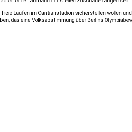
s Stadion ohne Laufbahn mit steilen Zuschauerrängen sehr
das freie Laufen im Cantianstadion sicherstellen wollen u
n, das eine Volksabstimmung über Berlins Olympiabewerb