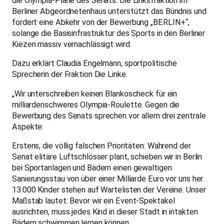
die Olympia-Pläne des Senats. Die Linksfraktion im
Berliner Abgeordnetenhaus unterstützt das Bündnis und
fordert eine Abkehr von der Bewerbung „BERLIN+“,
solange die Basisinfrastruktur des Sports in den Berliner
Kiezen massiv vernachlässigt wird.
Dazu erklärt Claudia Engelmann, sportpolitische
Sprecherin der Fraktion Die Linke:
„Wir unterschreiben keinen Blankoscheck für ein
milliardenschweres Olympia-Roulette. Gegen die
Bewerbung des Senats sprechen vor allem drei zentrale
Aspekte:
Erstens, die völlig falschen Prioritäten: Während der
Senat elitäre Luftschlösser plant, schieben wir in Berlin
bei Sportanlagen und Bädern einen gewaltigen
Sanierungsstau von über einer Milliarde Euro vor uns her.
13.000 Kinder stehen auf Wartelisten der Vereine. Unser
Maßstab lautet: Bevor wir ein Event-Spektakel
ausrichten, muss jedes Kind in dieser Stadt in intakten
Bädern schwimmen lernen können.