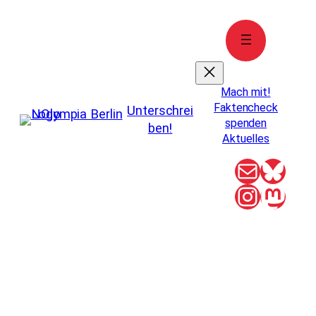
Zum
Inhalt
springen
Mach mit!
Faktencheck
Unterschrei
spenden
ben!
Aktuelles
E-Mail
Blue
Instag
Mas