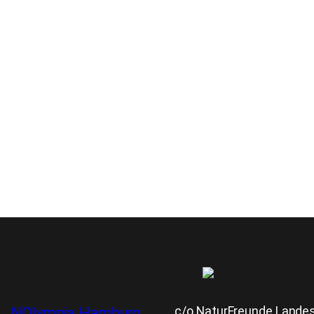
c/o NaturFreunde Landesv
NOlympia Hamburg