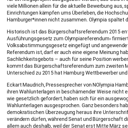
viele Millionen allein für die aktuelle Bewerbung aus,
Einrichtungen kämpfen ums Überleben, die Hochschule
Hamburger*innen nicht zusammen. Olympia spaltet di
Historisch ist das Bürgerschaftsreferendum 2015 en
Ausführungsgesetz zum Olympiareferendum‹ firmiert
Volksabstimmungsgesetz eingefügt und angewendet. In
Referendum ist, darf er auch eine eigene Meinung 
Sachlichkeitsgebots – auch für seine Position werb
kommt das Bürgerschaftsreferendum zum zweiten Mal 
Unterschied zu 2015 hat Hamburg Wettbewerber und 
Eckart Maudrich, Pressesprecher von NOlympia Hamb
ihren Wahlunterlagen in beschämender Weise nicht ei
wie gesetzlich gefordert, haben sich für ein ausgewo
Wahlunterlagen ausgesprochen. Ganz besonders habe
demokratischen Überzeugung heraus ihre Unterschrif
verändern dürfen, während Senat und Bürgerschaft die
allem auch deshalb, weil der Senat erst Mitte März se