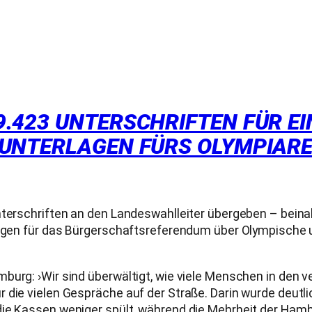
9.423 UNTERSCHRIFTEN FÜR E
LUNTERLAGEN FÜRS OLYMPIAR
nterschriften an den Landeswahlleiter übergeben – beinah
rlagen für das Bürgerschaftsreferendum über Olympische
mburg: ›Wir sind überwältigt, wie viele Menschen in den
die vielen Gespräche auf der Straße. Darin wurde deutlic
die Kassen weniger spült, während die Mehrheit der Hamb