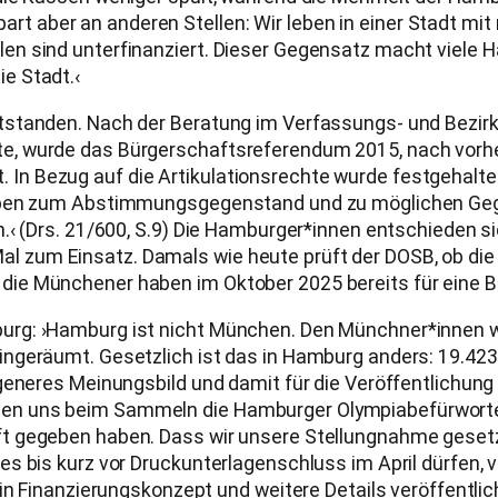
 spart aber an anderen Stellen: Wir leben in einer Stadt m
n sind unterfinanziert. Dieser Gegensatz macht viele H
e Stadt.‹
tstanden. Nach der Beratung im Verfassungs- und Bezir
e, wurde das Bürgerschaftsreferendum 2015, nach vorhe
 Bezug auf die Artikulationsrechte wurde festgehalten: 
haben zum Abstimmungsgegenstand und zu möglichen Gege
en.‹ (Drs. 21/600, S.9) Die Hamburger*innen entschieden
zum Einsatz. Damals wie heute prüft der DOSB, ob die 
die Münchener haben im Oktober 2025 bereits für eine
urg: ›Hamburg ist nicht München. Den Münchner*innen w
ngeräumt. Gesetzlich ist das in Hamburg anders: 19.423
generes Meinungsbild und damit für die Veröffentlichung 
n uns beim Sammeln die Hamburger Olympiabefürworter*
t gegeben haben. Dass wir unsere Stellungnahme gesetzl
s bis kurz vor Druckunterlagenschluss im April dürfen, 
in Finanzierungskonzept und weitere Details veröffentlic