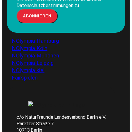
Datenschutzbestimmungen zu.
NOlympia Hamburg
NOlympia Köln
NOlympia München
NOlympia Leipzig
NOlympia kiel
Fairspielen
c/o NaturFreunde Landesverband Berlin e.V.
Paretzer Straße 7
10713 Berlin