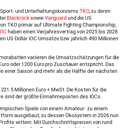
m Sport- und Unterhaltungskonzerns
TKO
, zu deren
ter
Blackrock
sowie
Vanguard
und die US
 von TKO primär auf Ultimate Fighting Championship,
IOC
haben einen Vierjahresvertrag von 2025 bis 2028
den US-Dollar IOC-Umsätze bzw. jährlich 490 Millionen
romorabatten variieren die Umsatzschätzungen für die
Euro oder 1200 Euro pro Zuschauer entspricht. Das
le einer Saison und mehr als die Hälfte der nächsten
21.5 Millionen Euro + MwSt. Die Kosten für die
hte sind der größte Einnahmeposten des IOCs.
Olympischen Spiele von einem Amateur- zu einem
plattform ausgebaut, zu dessen Ökosystem in 2026 nun
ofite wittern. Mit Durchschnittspreisen von rund