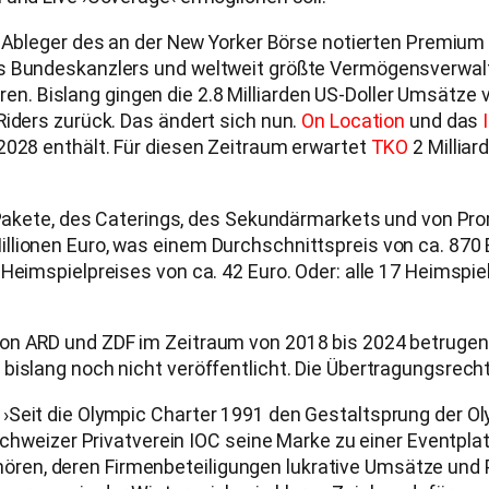
y‹ Ableger des an der New Yorker Börse notierten Premiu
es Bundeskanzlers und weltweit größte Vermögensverwal
en. Bislang gingen die 2.8 Milliarden US-Doller Umsätze
Riders zurück. Das ändert sich nun.
On Location
und das
2028 enthält. Für diesen Zeitraum erwartet
TKO
2 Milliar
ty Pakete, des Caterings, des Sekundärmarkets und von P
llionen Euro, was einem Durchschnittspreis von ca. 870 
Heimspielpreises von ca. 42 Euro. Oder: alle 17 Heimspie
on ARD und ZDF im Zeitraum von 2018 bis 2024 betrugen 2
 bislang noch nicht veröffentlicht. Die Übertragungsrec
 ›Seit die Olympic Charter 1991 den Gestaltsprung der 
e Schweizer Privatverein IOC seine Marke zu einer Event
en, deren Firmenbeteiligungen lukrative Umsätze und Pr