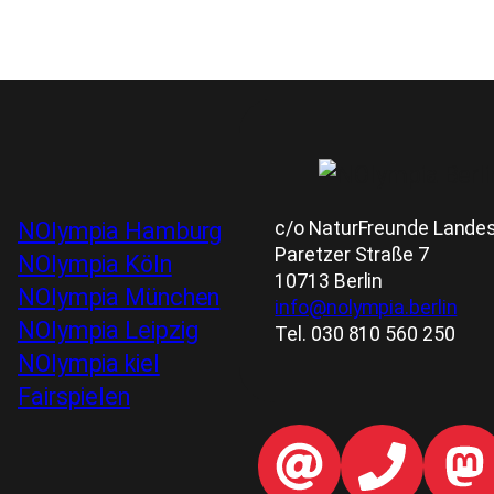
c/o NaturFreunde Landesv
NOlympia Hamburg
Paretzer Straße 7
NOlympia Köln
10713 Berlin
NOlympia München
info@nolympia.berlin
NOlympia Leipzig
Tel. 030 810 560 250
NOlympia kiel
Fairspielen