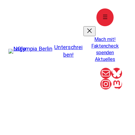
Zum
Inhalt
springen
Mach mit!
Faktencheck
Unterschrei
spenden
ben!
Aktuelles
E-Mail
Blue
Instag
Mas