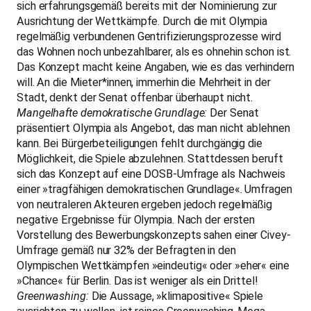
sich erfahrungsgemäß bereits mit der Nominierung zur
Ausrichtung der Wettkämpfe. Durch die mit Olympia
regelmäßig verbundenen Gentrifizierungsprozesse wird
das Wohnen noch unbezahlbarer, als es ohnehin schon ist.
Das Konzept macht keine Angaben, wie es das verhindern
will. An die Mieter*innen, immerhin die Mehrheit in der
Stadt, denkt der Senat offenbar überhaupt nicht.
Mangelhafte demokratische Grundlage:
Der Senat
präsentiert Olympia als Angebot, das man nicht ablehnen
kann. Bei Bürgerbeteiligungen fehlt durchgängig die
Möglichkeit, die Spiele abzulehnen. Stattdessen beruft
sich das Konzept auf eine DOSB-Umfrage als Nachweis
einer »tragfähigen demokratischen Grundlage«. Umfragen
von neutraleren Akteuren ergeben jedoch regelmäßig
negative Ergebnisse für Olympia. Nach der ersten
Vorstellung des Bewerbungskonzepts sahen einer Civey-
Umfrage gemäß nur 32% der Befragten in den
Olympischen Wettkämpfen »eindeutig« oder »eher« eine
»Chance« für Berlin. Das ist weniger als ein Drittel!
Greenwashing:
Die Aussage, »klimapositive« Spiele