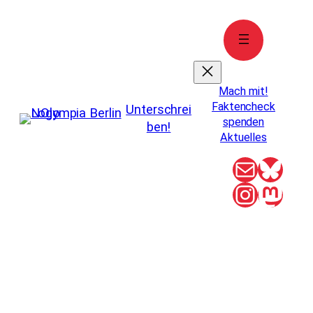
Zum
Inhalt
springen
Mach mit!
Faktencheck
Unterschrei
spenden
ben!
Aktuelles
E-Mail
Blue
Instag
Mas