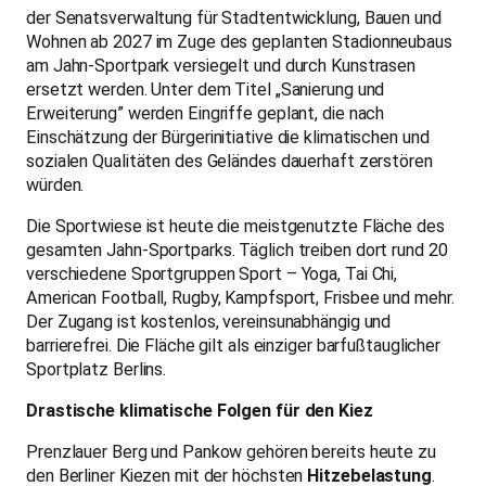
barrierefrei. Die Fläche gilt als einziger barfußtauglicher
Sportplatz Berlins.
Drastische klimatische Folgen für den Kiez
Prenzlauer Berg und Pankow gehören bereits heute zu
den Berliner Kiezen mit der höchsten
Hitzebelastung
.
Grünflächen, die Verdunstungskälte erzeugen und den
Boden atmen lassen, sind in diesem Kontext keine
Freizeitoption – sie sind Teil der städtischen
Klimainfrastruktur.
Ist die Fläche einmal unter Kunstrasengranulat und
Kunststoffbelag verschwunden, lässt sich das nicht
rückgängig machen. Kein Stadtentwicklungsplan und kein
Förderprogramm bringt gewachsenen Boden zurück, der
einmal versiegelt wurde.
Forderungen der Bürgerinitiative
Die Bürgerinitiative Jahn-Sportpark fordert: