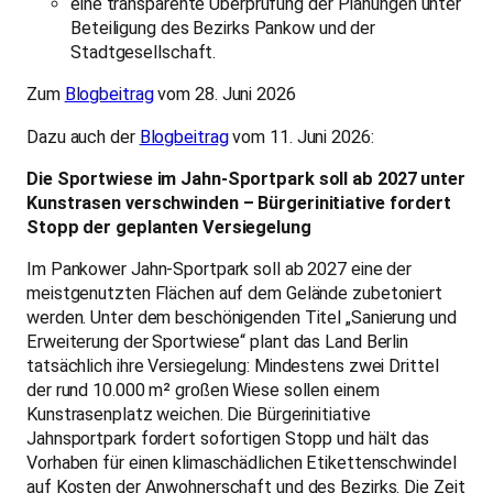
Erweiterung der Sportwiese“ plant das Land Berlin
tatsächlich ihre Versiegelung: Mindestens zwei Drittel
der rund 10.000 m² großen Wiese sollen einem
Kunstrasenplatz weichen. Die Bürgerinitiative
Jahnsportpark fordert sofortigen Stopp und hält das
Vorhaben für einen klimaschädlichen Etikettenschwindel
auf Kosten der Anwohnerschaft und des Bezirks. Die Zeit
drängt: Laut Förderbedingungen soll das Projekt bereits
2027 beginnen.
Kein „Sanieren“, kein „Erweitern“ – sondern
Versiegeln
Der offizielle Projekttitel ist irreführend. Geplant ist
weder eine Sanierung noch eine Erweiterung, sondern der
Neubau eines mindestens 6.500 m² großen Kunstrasen-
Großspielfelds. Die Wiese soll dabei auf rund 30% ihrer
heutigen Größe geschrumpft werden. Finanziert werden
soll die Versiegelung ausgerechnet aus dem
Sondervermögen Infrastruktur und Klimaneutralität über
das Bundesprogramm „Sanierung kommunaler