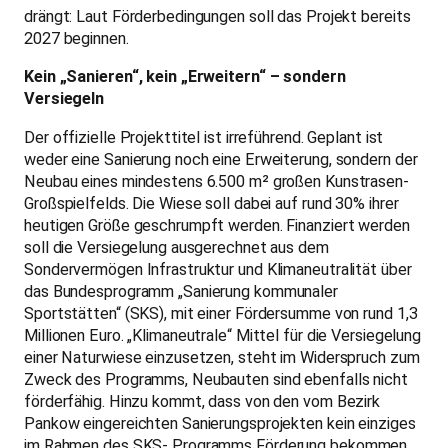
Sportstätten“ (SKS), mit einer Fördersumme von rund 1,3
Millionen Euro. „Klimaneutrale“ Mittel für die Versiegelung
einer Naturwiese einzusetzen, steht im Widerspruch zum
Zweck des Programms, Neubauten sind ebenfalls nicht
förderfähig. Hinzu kommt, dass von den vom Bezirk
Pankow eingereichten Sanierungsprojekten kein einziges
im Rahmen des SKS- Programms Förderung bekommen
hat, aus unerklärlichen Gründen wird nur das vom Senat
eingereichte Versiegelungsprojekt gefördert. Dabei fehlt
jeder Euro, der hier investiert wird, anderswo – bei den
vielen Sportstätten in der Stadt, die tatsächlich
sanierungsbedürftig sind.
Eine Wiese, die mehr leistet als der gesamte
Sportpark
Die Sportwiese ist niedrigschwellig, offen, kostenfrei,
naturnah und damit eine ideale Ergänzung zu den übrigen
Angeboten des Jahnsportparks. Rund 20 verschiedene
Sportarten finden hier statt: Vom Yoga über Frisbee bis
zu American Football und Rugby. Die Wiese ist offen für