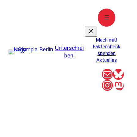
Zum
Inhalt
springen
Mach mit!
Faktencheck
Unterschrei
spenden
ben!
Aktuelles
E-Mail
Blue
Instag
Mas