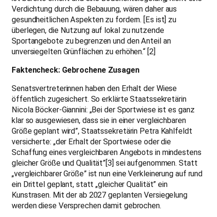
Schaffung eines vergleichbaren Angebots in mindestens
gleicher Größe und Qualität”[3] sei aufgenommen. Statt
„vergleichbarer Größe” ist nun eine Verkleinerung auf rund
ein Drittel geplant, statt „gleicher Qualität” ein
Kunstrasen. Mit der ab 2027 geplanten Versiegelung
werden diese Versprechen damit gebrochen.
Ein Neustart ohne Stadionneubau – mehr Platz für
Vereine und Bürger
Bislang wurde in allen Planungen unhinterfragt am Neubau
eines Stadions festgehalten. Dabei lohnt es sich, diese
Prämisse grundsätzlich zu hinterfragen. Weder das alte
noch das geplante neue Stadion war oder wäre je wirklich
ausgelastet. Gigantische Summen für ein Bauwerk, das an
den meisten Tagen des Jahres leer steht – während
gleichzeitig eine der beliebtesten Freiflächen des Kiezes
versiegelt werden soll.
Ein Verzicht auf den Stadionneubau böte eine echte
Alternative: Auf der freiwerdenden Fläche ließen sich