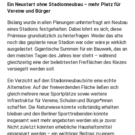
gleich mehrere neue Sportplätze sowie weitere
Infrastruktur für Vereine, Schulen und Bürger*innen
schaffen. Die Naturwiese könnte vollständig erhalten
bleiben und den Berliner Sporttreibenden könnte
insgesamt weit mehr angeboten werden als je zuvor.
Nicht zuletzt könnten erhebliche Haushaltsmittel
eingespart werden – ein wichtiger Beitrag zu einem
verantwortungsvollen Umgang mit Steuergeldern.
Wir fordern:
den sofortigen Stopp aller Pläne zur Versiegelung
der Sportwiese und den vollständigen Erhalt in ihrer
heutigen Größe und Beschaffenheit,
den Verzicht auf Bundes- und Landesmittel für ein
klimaschädliches und nicht nachhaltiges
Versiegelungsprojekt,
eine ergebnisoffene Prüfung des B-Plans sowie der
vorliegenden alternativen Konzepte, die für
Kostenersparnis, Schaffung von zusätzlichen
Sportflächen und Nachhaltigkeit stehen und