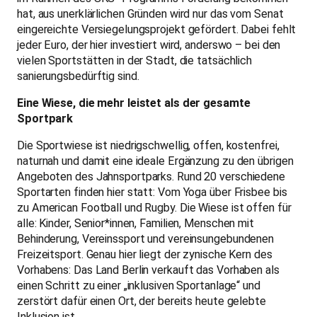
alle: Kinder, Senior*innen, Familien, Menschen mit
Behinderung, Vereinssport und vereinsungebundenen
Freizeitsport. Genau hier liegt der zynische Kern des
Vorhabens: Das Land Berlin verkauft das Vorhaben als
einen Schritt zu einer „inklusiven Sportanlage“ und
zerstört dafür einen Ort, der bereits heute gelebte
Inklusion ist.
Dieser Wert ist vielfach belegt: Über 1.000 Menschen
unterzeichneten 2023 binnen kürzester Zeit eine Petition
für ihren Erhalt. Auch das Bezirksamt Pankow mahnte im
Rahmen der Öffentlichkeitsbeteiligung zum
Bebauungsplan 3-87: „Weiterhin ist der Erhalt der
Sportwiese anzustreben, sie entlastet den Mauerpark
und mindert Nutzungskonflikte.” [1]
Hitzeinsel statt Klimaanpassung
In Zeiten von Hitzesommern ist die Versiegelung der
Wiese auch ein klimapolitischer Offenbarungseid.
Messungen der Bürgerinitiative an Hitzetagen belegen: