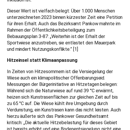
Während sich die Naturwiese auf rund 39 °C erwärmt,
heizen sich Kunstrasenflächen zur gleichen Zeit auf bis
zu 65 °C auf. Die Wiese kühlt ihre Umgebung durch
Verdunstung, ein Kunstrasen kann das nicht leisten. Auch
hierzu äußerte sich das Pankower Gesundheitsamt
kritisch: „Die aktuelle Hitzebelastung für dieses Gebiet
ist bereits erhöht und eine Bodenentsiegelung, nicht eine
Verdichtung durch die Bebauung, wären daher aus
gesundheitlichen Aspekten zu fordern. [Es ist] zu
überlegen, die Nutzung auf lokal zu nutzende
Sportangebote zu begrenzen und den Anteil an
unversiegelten Grünflächen zu erhöhen.“ [2]
Faktencheck: Gebrochene Zusagen
Senatsvertreterinnen haben den Erhalt der Wiese
öffentlich zugesichert. So erklärte Staatssekretärin
Nicola Böcker-Giannini: „Bei der Sportwiese ist es ganz
klar so ausgewiesen, dass sie in einer vergleichbaren
Größe geplant wird”, Staatssekretärin Petra Kahlfeldt
versicherte: „der Erhalt der Sportwiese oder die