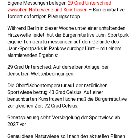
benachbarten Kunstrasenfläche maß die Bürgerinitiative
zur gleichen Zeit 72 Grad Celsius.
Senatsplanung sieht Versiegelung der Sportwiese ab
2027 vor
Genau diese Naturwiese soll nach den aktuellen Plänen
der Senatsverwaltung für Stadtentwicklung, Bauen und
Wohnen ab 2027 im Zuge des geplanten Stadionneubaus
am Jahn-Sportpark versiegelt und durch Kunstrasen
ersetzt werden. Unter dem Titel „Sanierung und
Erweiterung” werden Eingriffe geplant, die nach
Einschätzung der Bürgerinitiative die klimatischen und
sozialen Qualitäten des Geländes dauerhaft zerstören
würden.
Die Sportwiese ist heute die meistgenutzte Fläche des
gesamten Jahn-Sportparks. Täglich treiben dort rund 20
verschiedene Sportgruppen Sport – Yoga, Tai Chi,
American Football, Rugby, Kampfsport, Frisbee und mehr.
Der Zugang ist kostenlos, vereinsunabhängig und