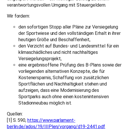
aufzeigen, dass eine Modernisierung des
Sportparks auch ohne einen kostenintensiven
Stadionneubau möglich ist.
Quellen:
[1] S. 590,
https://www.parlament-
berlin.de/ados/19/IIIPlen/vorgang/d19-2441.pdf
[2] S. 649-650,
https://www.parlament-
berlin.de/ados/19/IIIPlen/vorgang/d19-2441.pdf
[3] Quelle:
https://www.youtube.com/watch?
v=5antL7wTcS4
; Protokoll:
https://www.parlament-
berlin.de/ados/19/Sport/protokoll/sp19-006-wp.pdf
BÜNDNIS