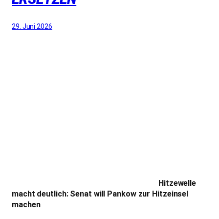
29. Juni 2026
Hitzewelle macht
deutlich: Senat will Pankow zur Hitzeinsel machen
Eigene Messungen belegen
29 Grad Unterschied
zwischen Naturwiese und Kunstrasen
– Bürgerinitiative
fordert sofortigen Planungsstopp
Während Berlin in dieser Woche unter einer anhaltenden
Hitzewelle leidet, hat die Bürgerinitiative Jahn-Sportpark
eigene Temperaturmessungen auf dem Gelände des
Jahn-Sportparks in Pankow durchgeführt – mit einem
alarmierenden Ergebnis:
29 Grad Unterschied: Auf derselben Anlage, bei
denselben Wetterbedingungen.
Die Oberflächentemperatur auf der natürlichen
Sportwiese betrug 43 Grad Celsius. Auf einer