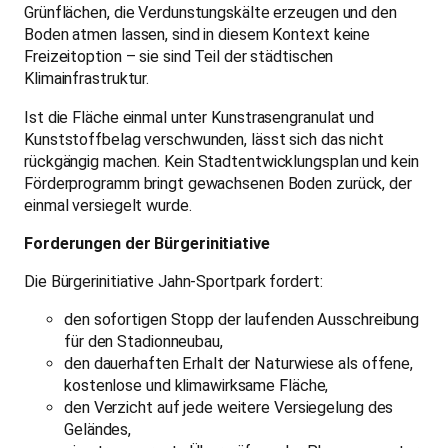
den sofortigen Stopp der laufenden Ausschreibung
für den Stadionneubau,
den dauerhaften Erhalt der Naturwiese als offene,
kostenlose und klimawirksame Fläche,
den Verzicht auf jede weitere Versiegelung des
Geländes,
eine transparente Überprüfung der Planungen unter
Beteiligung des Bezirks Pankow und der
Stadtgesellschaft.
Zum
Blogbeitrag
vom 28. Juni 2026
Dazu auch der
Blogbeitrag
vom 11. Juni 2026:
Die Sportwiese im Jahn-Sportpark soll ab 2027 unter
Kunstrasen verschwinden – Bürgerinitiative fordert
Stopp der geplanten Versiegelung
Im Pankower Jahn-Sportpark soll ab 2027 eine der
meistgenutzten Flächen auf dem Gelände zubetoniert
werden. Unter dem beschönigenden Titel „Sanierung und