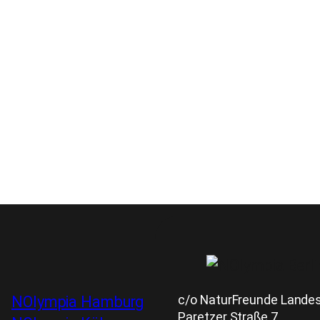
c/o NaturFreunde Landesv
NOlympia Hamburg
Paretzer Straße 7