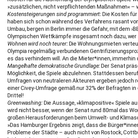
»zusätzlichen, nicht verpflichtenden Maßnahmen« – 
Kostensteigerungen sind programmiert:
Die Kosten fü
haben sich schon während des Verfahrens rasant von
Umbau, bergen in Berlin immer die Gefahr, mit dem ›
Olympischen Wettkämpfe insgesamt noch dazu, wer 
Wohnen wird noch teurer:
Die Wohnungsmieten verteue
Olympia regelmäßig verbundenen Gentrifizierungspro
es das verhindern will. An die Mieter*innen, immerhin 
Mangelhafte demokratische Grundlage:
Der Senat präs
Möglichkeit, die Spiele abzulehnen. Stattdessen ber
Umfragen von neutraleren Akteuren ergeben jedoch r
einer Civey-Umfrage gemäß nur 32% der Befragten in 
Drittel!
Greenwashing:
Die Aussage, »klimapositive« Spiele au
wird nicht besser, wenn der Senat rund 80mal das Wort 
großen Herausforderungen beim Umwelt- und Klimas
»Das Hamburger Ergebnis zeigt, dass die Bürger*innen
Probleme der Städte – auch nicht von Rostock, Cottbus 