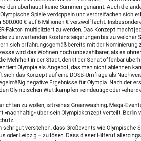
werden überhaupt keine Summen genannt. Auch die ander
r Olympische Spiele verdoppeln und verdreifachen sich 
 500.000 € auf 6 Millionen € verzwölffacht. Insbesond
BER-Faktor‹ multipliziert zu werden. Das Konzept macht 
die zu erwartenden Kostensteigerungen bis zu welcher
rn sich erfahrungsgemäß bereits mit der Nominierung z
zesse wird das Wohnen noch unbezahlbarer, als es ohneh
die Mehrheit in der Stadt, denkt der Senat offenbar überh
entiert Olympia als Angebot, das man nicht ablehnen kann
uft sich das Konzept auf eine DOSB-Umfrage als Nachwei
egelmäßig negative Ergebnisse für Olympia. Nach der e
den Olympischen Wettkämpfen »eindeutig« oder »eher« ein
srichten zu wollen, ist reines Greenwashing. Mega-Events
»nachhaltig« über sein Olympiakonzept verteilt. Berlin ve
chutz.
 sehr gut verstehen, dass Großevents wie Olympische Spie
oder Leipzig – zu lösen. Dass dieser Hilferuf allerdings 