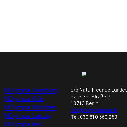
c/o NaturFreunde Landesv
NOlympia Hamburg
Paretzer Straße 7
NOlympia Köln
10713 Berlin
NOlympia München
info@nolympia.berlin
NOlympia Leipzig
Tel. 030 810 560 250
NOlympia kiel