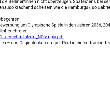
 die Berliner*innen nicht überzeugen. Spätestens bei dem
genauso krachend scheitern wie die Hamburgs«, so Gabrie
ksbegehren:
r Bewerbung um Olympische Spiele in den Jahren 2036, 20
olksbegehrens:
/Unterschriftsliste_NOlympia.pdf
llen – das Originaldokument per Post in einem frankierte