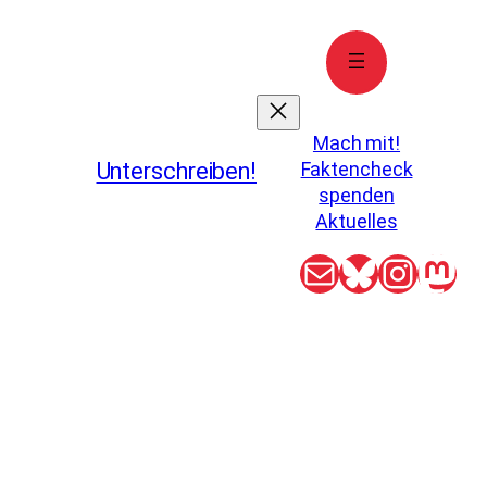
Mach mit!
Unterschreiben!
Faktencheck
spenden
Aktuelles
E-Mail
Bluesky
Insta
Mas