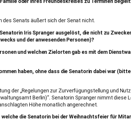
er Familie oder ihres Freundeskreises zu Terminen begle
rn des Senats äußert sich der Senat nicht.
Senatorin Iris Spranger ausgelöst, die nicht zu Zwecke
rtzwecks und der anwesenden Personen)?
sonen und welchen Zielorten gab es mit dem Dienstwag
nommen haben, ohne dass die Senatorin dabei war (bit
achtung der „Regelungen zur Zurverfügungstellung und Nu
ltungsamt Berlin)“. Senatorin Spranger nimmt diese Leis
anschlagten Höhe monatlich angerechnet.
welche die Senatorin bei der Weihnachtsfeier für Mitar