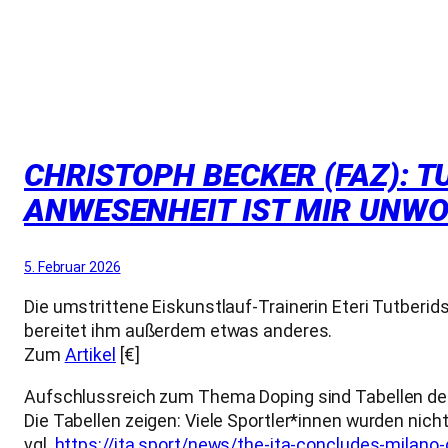
CHRISTOPH BECKER (FAZ): T
ANWESENHEIT IST MIR UNWOH
5. Februar 2026
Die umstrittene Eiskunstlauf-Trainerin Eteri Tutberids
bereitet ihm außerdem etwas anderes.
Zum
Artikel
[€]
Aufschlussreich zum Thema Doping sind Tabellen der
Die Tabellen zeigen: Viele Sportler*innen wurden ni
vgl.
https://ita.sport/news/the-ita-concludes-milano