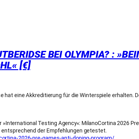
UTBERIDSE BEI OLYMPIA? : »BE
L« [€]
e hat eine Akkreditierung für die Winterspiele erhalten. 
 »International Testing Agency«: MilanoCortina 2026 Pr
cht entsprechend der Empfehlungen getestet.
-cortina-2026-pre-games-anti-doping-program/