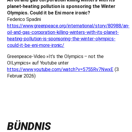
planet-heating pollution is sponsoring the Winter
Olympics. Could it be Eni more ironic?
Federico Spadini
https://www.greenpeace.org/international/story/80988/an-
oil-and-gas-corporation-killing-winters-with-its-planet-
heating-pollution-is-sponsoring-the-winter-olympics-
could-it-be-eni-more-ironic/
Greenpeace-Video »It’s the Olympics – not the
OILympics« auf Youtube unter
https://www.youtube.com/watch?v=5755Rv7NwxE
(3.
Februar 2026)
BÜNDNIS