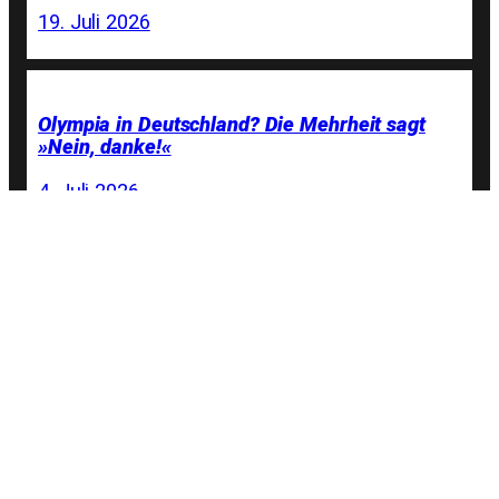
19. Juli 2026
Olympia in Deutschland? Die Mehrheit sagt
»Nein, danke!«
4. Juli 2026
Wir freuen uns auf nolympischen Besuch aus
Hamburg!
29. Juni 2026
Stell dir vor, es ist Klimawandel und der
Berliner Senat will eine Naturwiese versiegeln