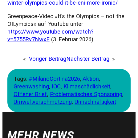
winter-olympics-could-it-be-eni-more-ironic/
Greenpeace-Video »It’s the Olympics – not the
OILympics« auf Youtube unter
https://www.youtube.com/watch?
v=5755Rv7NwxE
(3. Februar 2026)
«
Voriger Beitrag
Nächster Beitrag
»
Tags:
#MilanoCortina2026
, 
Aktion
, 
Greenwashing
, 
IOC
, 
Klimaschädlichkeit
, 
Offener Brief
, 
Problematisches Sponsoring
, 
Umweltverschmutzung
, 
Unnachhaltigkeit
MEHR NEWS