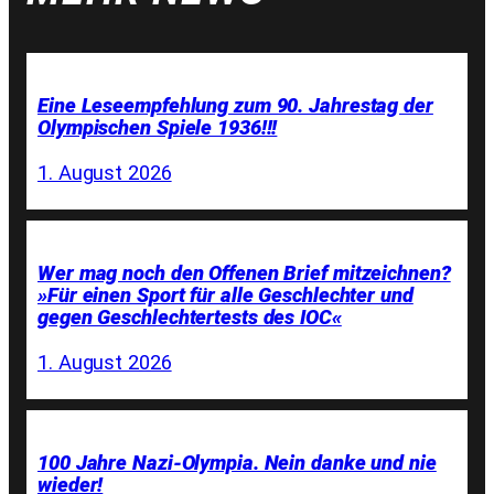
Eine Leseempfehlung zum 90. Jahrestag der
Olympischen Spiele 1936!!!
1. August 2026
Wer mag noch den Offenen Brief mitzeichnen?
»Für einen Sport für alle Geschlechter und
gegen Geschlechtertests des IOC«
1. August 2026
100 Jahre Nazi-Olympia. Nein danke und nie
wieder!