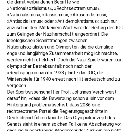
die damit verbundenen Begriffe wie
»Nationalsozialismus«, »Rechtsextremismus«,
»Nationalismus«, »Rassismus«, »Antisemitismus«,
»Antisozialismus« oder »Antidemokratismus« auch nur
anzuschneiden. Mit keinem Wort wird der Beitrag des IOC
zum Gelingen der Naziherrschaft eingeordnet. Die
ideologischen Schnittmengen zwischen
Nationalsozialisten und Olympisten, die die damalige
enge und langjährige Zusammenarbeit möglich machte,
werden nicht reflektiert. Doch die Nazi-Spiele waren kein
olympischer Betriebsunfall: noch nach der
»Reichspogromnacht« 1938 plante das IOC, die
Winterspiele für 1940 erneut nach Hitlerdeutschland zu
vergeben.
Der Sportwissenschaftler Prof. Johannes Verch weist
darauf hin, »dass die Bewerbung schon allein vor dem
Hintergrund problematisch ist, dass 2036 eine
rechtsextreme Partei die Regierungsgeschäfte in
Deutschland führen könnte. Das Olympiakonzept des
Senats sieht in einem solchen Fall keine Absicherung vor,
dass die hundertjährige Wiederkehr der Nazi-Spiele nicht