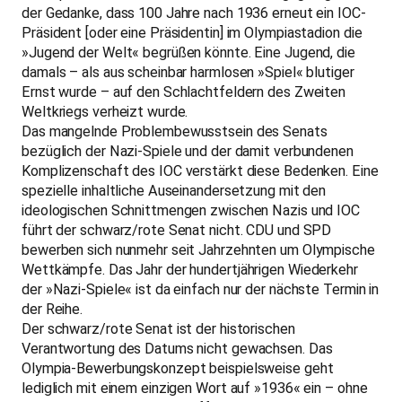
der Gedanke, dass 100 Jahre nach 1936 erneut ein IOC-
Präsident [oder eine Präsidentin] im Olympiastadion die
»Jugend der Welt« begrüßen könnte. Eine Jugend, die
damals – als aus scheinbar harmlosen »Spiel« blutiger
Ernst wurde – auf den Schlachtfeldern des Zweiten
Weltkriegs verheizt wurde.
Das mangelnde Problembewusstsein des Senats
bezüglich der Nazi-Spiele und der damit verbundenen
Komplizenschaft des IOC verstärkt diese Bedenken. Eine
spezielle inhaltliche Auseinandersetzung mit den
ideologischen Schnittmengen zwischen Nazis und IOC
führt der schwarz/rote Senat nicht. CDU und SPD
bewerben sich nunmehr seit Jahrzehnten um Olympische
Wettkämpfe. Das Jahr der hundertjährigen Wiederkehr
der »Nazi-Spiele« ist da einfach nur der nächste Termin in
der Reihe.
Der schwarz/rote Senat ist der historischen
Verantwortung des Datums nicht gewachsen. Das
Olympia-Bewerbungskonzept beispielsweise geht
lediglich mit einem einzigen Wort auf »1936« ein – ohne