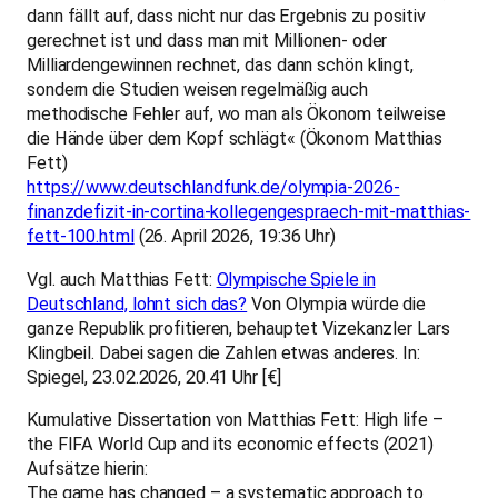
dann fällt auf, dass nicht nur das Ergebnis zu positiv
gerechnet ist und dass man mit Millionen- oder
Milliardengewinnen rechnet, das dann schön klingt,
sondern die Studien weisen regelmäßig auch
methodische Fehler auf, wo man als Ökonom teilweise
die Hände über dem Kopf schlägt« (Ökonom Matthias
Fett)
https://www.deutschlandfunk.de/olympia-2026-
finanzdefizit-in-cortina-kollegengespraech-mit-matthias-
fett-100.html
(26. April 2026, 19:36 Uhr)
Vgl. auch Matthias Fett:
Olympische Spiele in
Deutschland, lohnt sich das?
Von Olympia würde die
ganze Republik profitieren, behauptet Vizekanzler Lars
Klingbeil. Dabei sagen die Zahlen etwas anderes. In:
Spiegel, 23.02.2026, 20.41 Uhr [€]
Kumulative Dissertation von Matthias Fett: High life –
the FIFA World Cup and its economic effects (2021)
Aufsätze hierin:
The game has changed – a systematic approach to