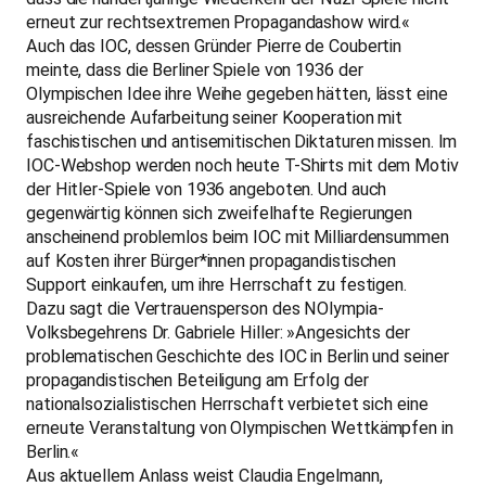
erneut zur rechtsextremen Propagandashow wird.«
Auch das IOC, dessen Gründer Pierre de Coubertin
meinte, dass die Berliner Spiele von 1936 der
Olympischen Idee ihre Weihe gegeben hätten, lässt eine
ausreichende Aufarbeitung seiner Kooperation mit
faschistischen und antisemitischen Diktaturen missen. Im
IOC-Webshop werden noch heute T-Shirts mit dem Motiv
der Hitler-Spiele von 1936 angeboten. Und auch
gegenwärtig können sich zweifelhafte Regierungen
anscheinend problemlos beim IOC mit Milliardensummen
auf Kosten ihrer Bürger*innen propagandistischen
Support einkaufen, um ihre Herrschaft zu festigen.
Dazu sagt die Vertrauensperson des NOlympia-
Volksbegehrens Dr. Gabriele Hiller: »Angesichts der
problematischen Geschichte des IOC in Berlin und seiner
propagandistischen Beteiligung am Erfolg der
nationalsozialistischen Herrschaft verbietet sich eine
erneute Veranstaltung von Olympischen Wettkämpfen in
Berlin.«
Aus aktuellem Anlass weist Claudia Engelmann,