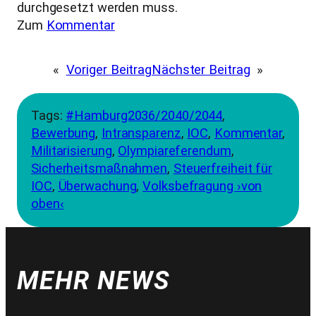
durchgesetzt werden muss.
Zum
Kommentar
«
Voriger Beitrag
Nächster Beitrag
»
Tags:
#Hamburg2036/2040/2044
, 
Bewerbung
, 
Intransparenz
, 
IOC
, 
Kommentar
, 
Militarisierung
, 
Olympiareferendum
, 
Sicherheitsmaßnahmen
, 
Steuerfreiheit für
IOC
, 
Überwachung
, 
Volksbefragung ›von
oben‹
MEHR NEWS