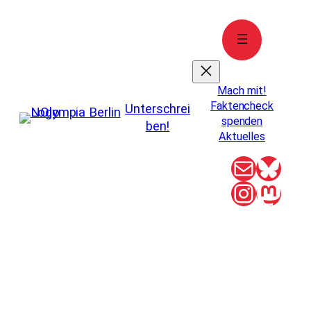
Zum
Inhalt
springen
Mach mit!
Faktencheck
Unterschrei
spenden
ben!
Aktuelles
E-Mail
Blue
Instag
Mas