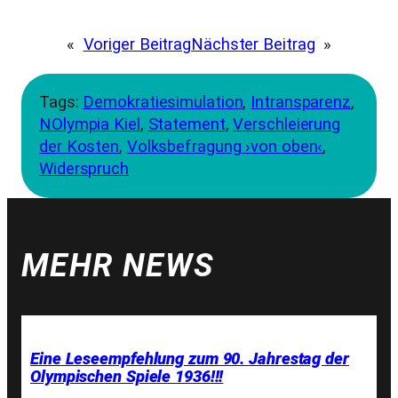
«
Voriger Beitrag
Nächster Beitrag
»
Tags:
Demokratiesimulation
, 
Intransparenz
, 
NOlympia Kiel
, 
Statement
, 
Verschleierung
der Kosten
, 
Volksbefragung ›von oben‹
, 
Widerspruch
MEHR NEWS
Eine Leseempfehlung zum 90. Jahrestag der
Olympischen Spiele 1936!!!