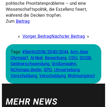
politische Prioritätenprobleme – und eine
Wissenschaftspolitik, die Exzellenz feiert,
während die Decken tropfen.
Zum
Beitrag
«
Voriger Beitrag
Nächster Beitrag
»
Tags:
#Berlin2036/2040/2044
, 
Arm Aber
Olympia?
, 
Artikel
, 
Bewerbung
, 
CDU
, 
DOSB
, 
Geldverschwendung
, 
Größenwahn
, 
NOlympia Berlin
, 
SPD
, 
Umverteilung
, 
Verschuldung
, 
Verschuldung
, 
Wohnungsnot
MEHR NEWS