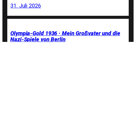
31. Juli 2026
Olympia-Gold 1936 · Mein Großvater und die
Nazi-Spiele von Berlin
22. Juli 2026
NOlympia-Bündnis auf der Zielgeraden
20. Juli 2026
Sport als Propagandawerkzeug. MAGA unter
den Ringen