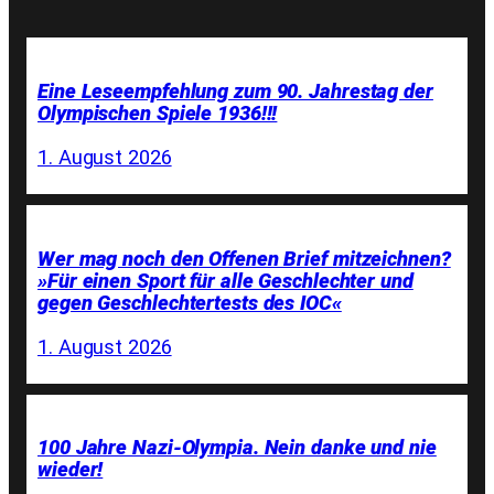
Eine Leseempfehlung zum 90. Jahrestag der
Olympischen Spiele 1936!!!
1. August 2026
Wer mag noch den Offenen Brief mitzeichnen?
»Für einen Sport für alle Geschlechter und
gegen Geschlechtertests des IOC«
1. August 2026
100 Jahre Nazi-Olympia. Nein danke und nie
wieder!