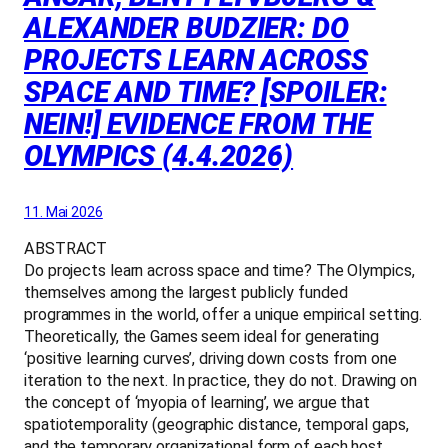
ALEXANDER BUDZIER: DO
PROJECTS LEARN ACROSS
SPACE AND TIME? [SPOILER:
NEIN!] EVIDENCE FROM THE
OLYMPICS (4.4.2026)
11. Mai 2026
ABSTRACT
Do projects learn across space and time? The Olympics,
themselves among the largest publicly funded
programmes in the world, offer a unique empirical setting.
Theoretically, the Games seem ideal for generating
‘positive learning curves’, driving down costs from one
iteration to the next. In practice, they do not. Drawing on
the concept of ‘myopia of learning’, we argue that
spatiotemporality (geographic distance, temporal gaps,
and the temporary organizational form of each host