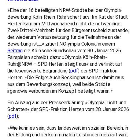
»Eine der 16 beteiligten NRW-Städte bei der Olympia-
Bewerbung Köln-Rhein-Ruhr schert aus. Im Rat der Stadt
Herten kam am Mittwochabend nicht die notwendige
Zwei-Drittel-Mehrheit für den Bürgerentscheid zustande,
der wiederum Voraussetzung für die Teilnahme an der
Bewerbung ist….« zitiert NOlympia Colonia in einem
Beitrag
die Kölnische Rundschau vom 30. Januar 2026.
Fairspielen schreibt dazu: »Olympia Köln-Rhein-
Ruhr@NRW – SPD Herten steigt aus« und verlinkt auf
die lesenswerte Begründung (
pdf
) der SPD-Fraktion
Herten. »Die Folge: Auch Recklinghausen ist damit raus
aus dem Bewerbungskonzept, weil beide Städte
irgendwie verbunden im Konzept beteiligt waren.«
Ein Auszug aus der Presseerklärung: »Olympia. Licht und
Schatten« der SPD-Fraktion Herten vom 28. Januar 2026
(
pdf
):
»Wie kann es sein, dass landesweit im sozialen Bereich, in
der Bildung und bei kommunalen Leistungen gespart wird,