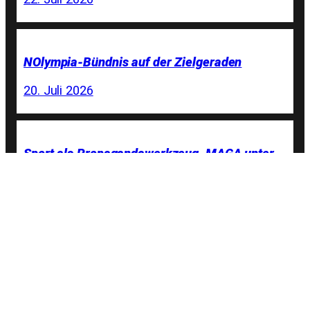
NOlympia-Bündnis auf der Zielgeraden
20. Juli 2026
Sport als Propagandawerkzeug. MAGA unter
den Ringen
19. Juli 2026
Olympia in Deutschland? Die Mehrheit sagt
»Nein, danke!«
4. Juli 2026