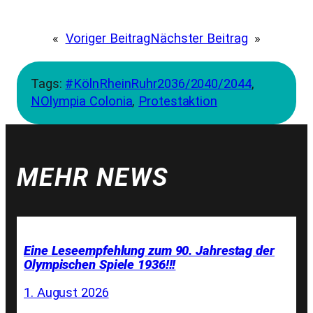
«
Voriger Beitrag
Nächster Beitrag
»
Tags:
#KölnRheinRuhr2036/2040/2044
, 
NOlympia Colonia
, 
Protestaktion
MEHR NEWS
Eine Leseempfehlung zum 90. Jahrestag der
Olympischen Spiele 1936!!!
1. August 2026