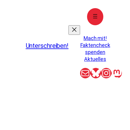
Mach mit!
Unterschreiben!
Faktencheck
spenden
Aktuelles
E-Mail
Bluesky
Insta
Mas