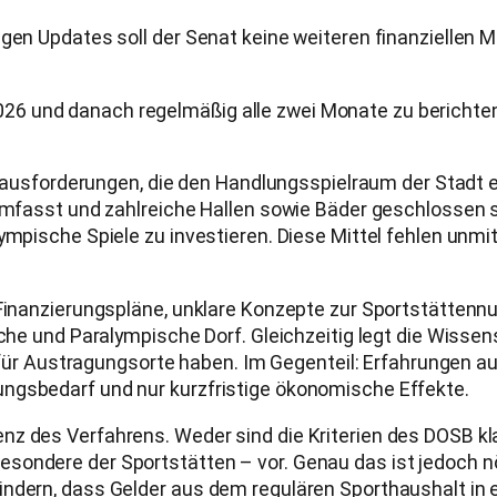
gen Updates soll der Senat keine weiteren finanziellen M
6 und danach regelmäßig alle zwei Monate zu berichte
 Herausforderungen, die den Handlungsspielraum der Stad
 umfasst und zahlreiche Hallen sowie Bäder geschlossen s
mpische Spiele zu investieren. Diese Mittel fehlen unmitt
 Finanzierungspläne, unklare Konzepte zur Sportstättenn
ische und Paralympische Dorf. Gleichzeitig legt die Wis
te für Austragungsorte haben. Im Gegenteil: Erfahrungen a
ngsbedarf und nur kurzfristige ökonomische Effekte.
z des Verfahrens. Weder sind die Kriterien des DOSB klar
sondere der Sportstätten – vor. Genau das ist jedoch n
ndern, dass Gelder aus dem regulären Sporthaushalt in 