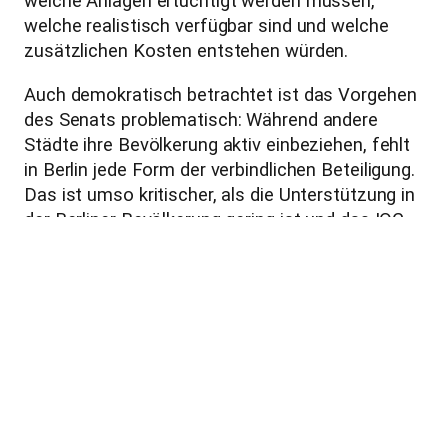
welche Anlagen ertüchtigt werden müssen,
welche realistisch verfügbar sind und welche
zusätzlichen Kosten entstehen würden.
Auch demokratisch betrachtet ist das Vorgehen
des Senats problematisch: Während andere
Städte ihre Bevölkerung aktiv einbeziehen, fehlt
in Berlin jede Form der verbindlichen Beteiligung.
Das ist umso kritischer, als die Unterstützung in
der Berliner Bevölkerung gering ist und das IOC
den Rückhalt der Austragungsorte ausdrücklich
als Auswahlkriterium nennt.
Vor diesem Hintergrund ist eine Olympia-
Bewerbung aus sozialer, ökologischer und
finanzieller Sicht nicht verantwortbar. Berlin
braucht jetzt planbare Investitionen in eine
funktionierende Sportinfrastruktur, in
barrierefreie Angebote für alle und in eine