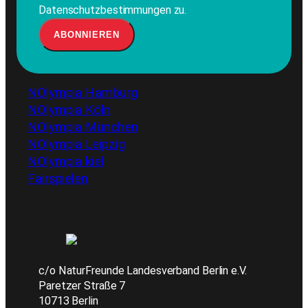
Datenschutzbestimmungen zu.
NOlympia Hamburg
NOlympia Köln
NOlympia München
NOlympia Leipzig
NOlympia kiel
Fairspielen
c/o NaturFreunde Landesverband Berlin e.V.
Paretzer Straße 7
10713 Berlin