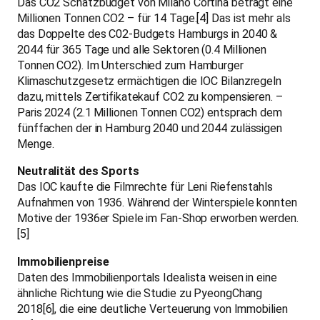
Das CO2 Schätzbudget von Milano Cortina beträgt eine
Millionen Tonnen CO2 – für 14 Tage.[4] Das ist mehr als
das Doppelte des C02-Budgets Hamburgs in 2040 &
2044 für 365 Tage und alle Sektoren (0.4 Millionen
Tonnen CO2). Im Unterschied zum Hamburger
Klimaschutzgesetz ermächtigen die IOC Bilanzregeln
dazu, mittels Zertifikatekauf CO2 zu kompensieren. –
Paris 2024 (2.1 Millionen Tonnen CO2) entsprach dem
fünffachen der in Hamburg 2040 und 2044 zulässigen
Menge.
Neutralität des Sports
Das IOC kaufte die Filmrechte für Leni Riefenstahls
Aufnahmen von 1936. Während der Winterspiele konnten
Motive der 1936er Spiele im Fan-Shop erworben werden.
[5]
Immobilienpreise
Daten des Immobilienportals Idealista weisen in eine
ähnliche Richtung wie die Studie zu PyeongChang
2018[6], die eine deutliche Verteuerung von Immobilien