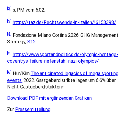
[2]
s. PM vom 6.02.
[3]
https://taz.de/Rechtswende-in-Italien/!6153398/
[4]
Fondazione Milano Cortina 2026: GHG Management
Strategy,
S12
[5]
https://www.sportandpolitics.de/olympic-heritage-
coventrys-failure-riefenstahl-nazi-olympics/
[6]
Hur/Kim:
The anticipated legacies of mega sporting
events.
2022. Gastgeberdistrikte lagen um 6.6% über
Nicht-Gastgeberdistrikten«
Download PDF mit ergänzenden Grafiken
Zur
Pressemitteilung