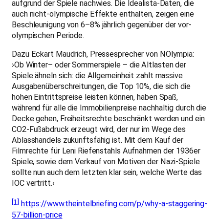
aufgrund der Spiele nachwies. Die Idealista-Daten, die
auch nicht-olympische Effekte enthalten, zeigen eine
Beschleunigung von 6–8% jährlich gegenüber der vor-
olympischen Periode.
Dazu Eckart Maudrich, Pressesprecher von NOlympia:
›Ob Winter– oder Sommerspiele – die Altlasten der
Spiele ähneln sich: die Allgemeinheit zahlt massive
Ausgabenüberschreitungen, die Top 10%, die sich die
hohen Eintrittspreise leisten können, haben Spaß,
während für alle die Immobilienpreise nachhaltig durch die
Decke gehen, Freiheitsrechte beschränkt werden und ein
CO2-Fußabdruck erzeugt wird, der nur im Wege des
Ablasshandels zukunftsfähig ist. Mit dem Kauf der
Filmrechte für Leni Riefenstahls Aufnahmen der 1936er
Spiele, sowie dem Verkauf von Motiven der Nazi-Spiele
sollte nun auch dem letzten klar sein, welche Werte das
IOC vertritt.‹
[1]
https://www.theintelbriefing.com/p/why-a-staggering-
57-billion-price