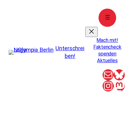
Zum
Inhalt
springen
Mach mit!
Faktencheck
Unterschrei
spenden
ben!
Aktuelles
E-Mail
Blue
Instag
Mas