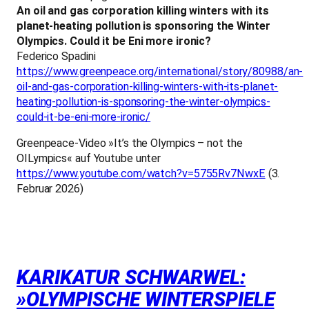
An oil and gas corporation killing winters with its
planet-heating pollution is sponsoring the Winter
Olympics. Could it be Eni more ironic?
Federico Spadini
https://www.greenpeace.org/international/story/80988/an-
oil-and-gas-corporation-killing-winters-with-its-planet-
heating-pollution-is-sponsoring-the-winter-olympics-
could-it-be-eni-more-ironic/
Greenpeace-Video »It’s the Olympics – not the
OILympics« auf Youtube unter
https://www.youtube.com/watch?v=5755Rv7NwxE
(3.
Februar 2026)
KARIKATUR SCHWARWEL:
»OLYMPISCHE WINTERSPIELE