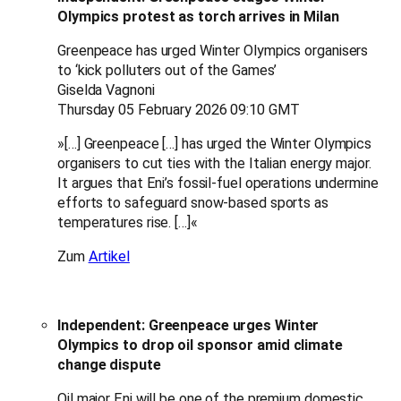
Olympics protest as torch arrives in Milan
Greenpeace has urged Winter Olympics organisers
to ‘kick polluters out of the Games’
Giselda Vagnoni
Thursday 05 February 2026 09:10 GMT
»[…] Greenpeace […] has urged the Winter Olympics
organisers to cut ties with the Italian energy major.
It argues that Eni’s fossil‑fuel operations undermine
efforts to safeguard snow‑based sports as
temperatures rise. […]«
Zum
Artikel
Independent: Greenpeace urges Winter
Olympics to drop oil sponsor amid climate
change dispute
Oil major Eni will be one of the premium domestic