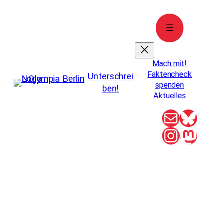
Zum
Inhalt
springen
Mach mit!
Faktencheck
Unterschrei
spenden
ben!
Aktuelles
E-Mail
Blue
Instag
Mas