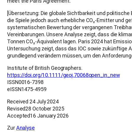
meet the Paris Agreement.
[Übersetzung: Die globale Sichtbarkeit und politisc
die Spiele jedoch auch erhebliche CO₂-Emitter und gef
systematischen Bewertung der vergangenen Treibhaus
Vereinbarungen. Unsere Analyse zeigt, dass die klim
Tonnen CO₂-Äquivalent lagen. Paris 2024 hat Emissi
Untersuchung zeigt, dass das IOC sowie zukünftige A
grundlegend verändern müssen, um den Anforderung
Institute of British Geographers.
https://doi.org/10.1111/geoj.70068open_in_new
ISSN0016-7398
eISSN1475-4959
Received 24 July 2024
Revised28 October 2025
Accepted16 January 2026
Zur
Analyse