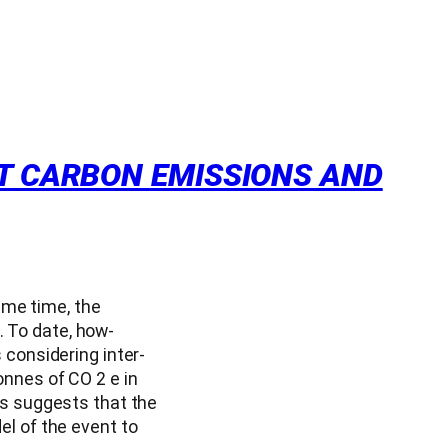
ST CARBON EMISSIONS AND
same time, the
. To date, how-
 considering inter-
onnes of CO 2 e in
is suggests that the
el of the event to