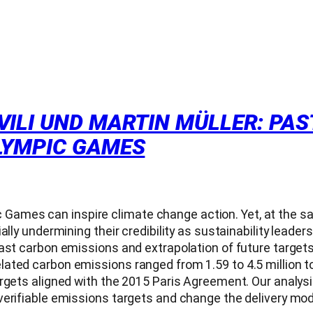
VILI UND MARTIN MÜLLER: PA
LYMPIC GAMES
mpic Games can inspire climate change action. Yet, at the 
lly undermining their credibility as sustainability leaders
ast carbon emissions and extrapolation of future targets
ated carbon emissions ranged from 1.59 to 4.5 million t
argets aligned with the 2015 Paris Agreement. Our analys
verifiable emissions targets and change the delivery mod