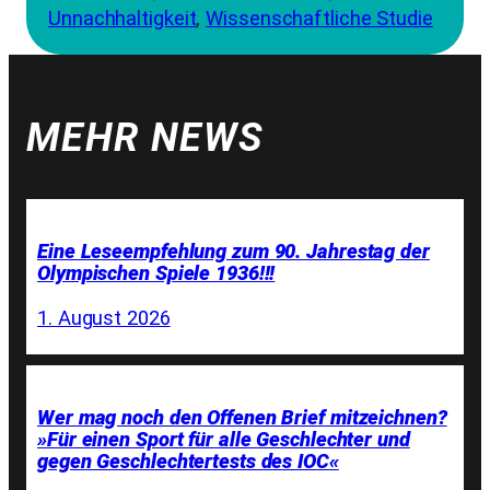
Unnachhaltigkeit
, 
Wissenschaftliche Studie
MEHR NEWS
Eine Leseempfehlung zum 90. Jahrestag der
Olympischen Spiele 1936!!!
1. August 2026
Wer mag noch den Offenen Brief mitzeichnen?
»Für einen Sport für alle Geschlechter und
gegen Geschlechtertests des IOC«