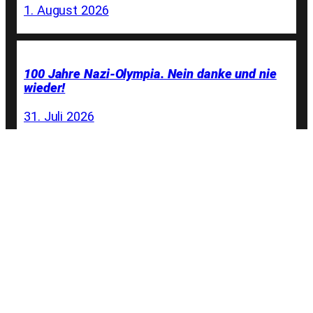
1. August 2026
100 Jahre Nazi-Olympia. Nein danke und nie
wieder!
31. Juli 2026
Olympia-Gold 1936 · Mein Großvater und die
Nazi-Spiele von Berlin
22. Juli 2026
NOlympia-Bündnis auf der Zielgeraden