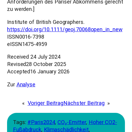
Anforderungen des Pariser Abkommens gerecht
zu werden.]
Institute of British Geographers.
https://doi.org/10.1111/geoj.70068open_in_new
ISSN0016-7398
eISSN1475-4959
Received 24 July 2024
Revised28 October 2025
Accepted16 January 2026
Zur
Analyse
«
Voriger Beitrag
Nächster Beitrag
»
Tags:
#Paris2024
, 
CO₂-Emitter
, 
Hoher CO2-
Fußabdruck
, 
Klimaschädlichkeit
, 