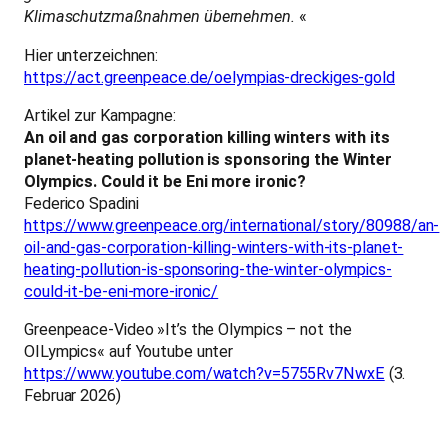
Klimaschutzmaßnahmen übernehmen.
«
Hier unterzeichnen:
https://act.greenpeace.de/oelympias-dreckiges-gold
Artikel zur Kampagne:
An oil and gas corporation killing winters with its
planet-heating pollution is sponsoring the Winter
Olympics. Could it be Eni more ironic?
Federico Spadini
https://www.greenpeace.org/international/story/80988/an-
oil-and-gas-corporation-killing-winters-with-its-planet-
heating-pollution-is-sponsoring-the-winter-olympics-
could-it-be-eni-more-ironic/
Greenpeace-Video »It’s the Olympics – not the
OILympics« auf Youtube unter
https://www.youtube.com/watch?v=5755Rv7NwxE
(3.
Februar 2026)