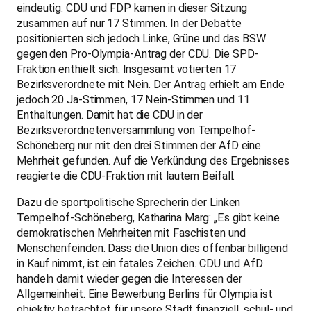
eindeutig. CDU und FDP kamen in dieser Sitzung
zusammen auf nur 17 Stimmen. In der Debatte
positionierten sich jedoch Linke, Grüne und das BSW
gegen den Pro-Olympia-Antrag der CDU. Die SPD-
Fraktion enthielt sich. Insgesamt votierten 17
Bezirksverordnete mit Nein. Der Antrag erhielt am Ende
jedoch 20 Ja-Stimmen, 17 Nein-Stimmen und 11
Enthaltungen. Damit hat die CDU in der
Bezirksverordnetenversammlung von Tempelhof-
Schöneberg nur mit den drei Stimmen der AfD eine
Mehrheit gefunden. Auf die Verkündung des Ergebnisses
reagierte die CDU-Fraktion mit lautem Beifall.
Dazu die sportpolitische Sprecherin der Linken
Tempelhof-Schöneberg, Katharina Marg: „Es gibt keine
demokratischen Mehrheiten mit Faschisten und
Menschenfeinden. Dass die Union dies offenbar billigend
in Kauf nimmt, ist ein fatales Zeichen. CDU und AfD
handeln damit wieder gegen die Interessen der
Allgemeinheit. Eine Bewerbung Berlins für Olympia ist
objektiv betrachtet für unsere Stadt finanziell, schul- und