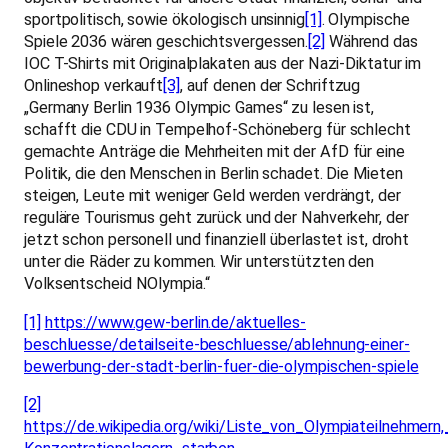
sportpolitisch, sowie ökologisch unsinnig
[1]
. Olympische
Spiele 2036 wären geschichtsvergessen.
[2]
Während das
IOC T-Shirts mit Originalplakaten aus der Nazi-Diktatur im
Onlineshop verkauft
[3]
, auf denen der Schriftzug
„Germany Berlin 1936 Olympic Games“ zu lesen ist,
schafft die CDU in Tempelhof-Schöneberg für schlecht
gemachte Anträge die Mehrheiten mit der AfD für eine
Politik, die den Menschen in Berlin schadet. Die Mieten
steigen, Leute mit weniger Geld werden verdrängt, der
reguläre Tourismus geht zurück und der Nahverkehr, der
jetzt schon personell und finanziell überlastet ist, droht
unter die Räder zu kommen. Wir unterstützten den
Volksentscheid NOlympia.“
[1]
https://www.gew-berlin.de/aktuelles-
beschluesse/detailseite-beschluesse/ablehnung-einer-
bewerbung-der-stadt-berlin-fuer-die-olympischen-spiele
[2]
https://de.wikipedia.org/wiki/Liste_von_Olympiateilnehmern