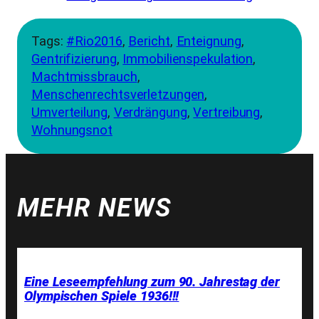
Tags:
#Rio2016
, 
Bericht
, 
Enteignung
, 
Gentrifizierung
, 
Immobilienspekulation
, 
Machtmissbrauch
, 
Menschenrechtsverletzungen
, 
Umverteilung
, 
Verdrängung
, 
Vertreibung
, 
Wohnungsnot
MEHR NEWS
Eine Leseempfehlung zum 90. Jahrestag der
Olympischen Spiele 1936!!!