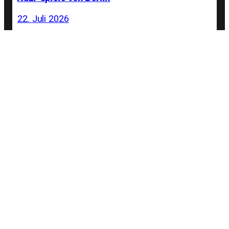
22. Juli 2026
NOlympia-Bündnis auf der Zielgeraden
20. Juli 2026
Sport als Propagandawerkzeug. MAGA unter
den Ringen
19. Juli 2026
Olympia in Deutschland? Die Mehrheit sagt
»Nein, danke!«