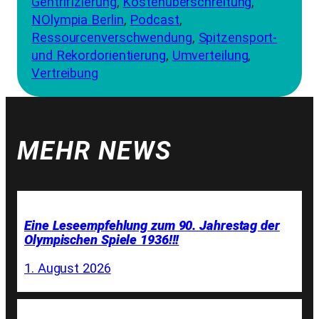
Gentrifizierung
, 
Kostenüberschreitung
, 
NOlympia Berlin
, 
Podcast
, 
Ressourcenverschwendung
, 
Spitzensport-
und Rekordorientierung
, 
Umverteilung
, 
Vertreibung
MEHR NEWS
Eine Leseempfehlung zum 90. Jahrestag der
Olympischen Spiele 1936!!!
1. August 2026