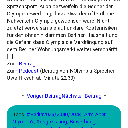
Spitzensport. Auch bezweifeln die Gegner der
Olympiabewerbung, dass etwa der öffentliche
Nahverkehr Olympia gewachsen wäre. Nicht
zuletzt verweisen sie auf unklare Kostenrisiken
für den ohnehin klammen Berliner Haushalt und
die Gefahr, dass Olympia die Verdrängung auf
dem Berliner Wohnungsmarkt weiter verschärft.
[…]«
Zum
Beitrag
Zum
Podcast
(Beitrag von NOlympia-Sprecher
Uwe Hiksch ab Minute 22:30)
«
Voriger Beitrag
Nächster Beitrag
»
Tags:
#Berlin2036/2040/2044
, 
Arm Aber
Olympia?
, 
Ausgrenzung
, 
Bewerbung
, 