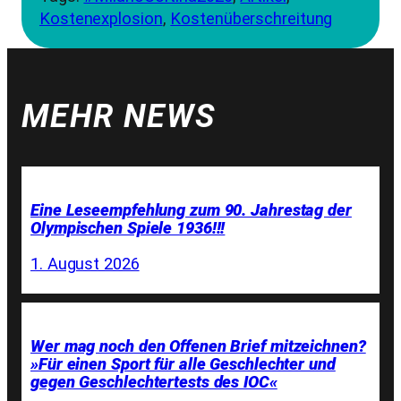
Kostenexplosion
, 
Kostenüberschreitung
MEHR NEWS
Eine Leseempfehlung zum 90. Jahrestag der
Olympischen Spiele 1936!!!
1. August 2026
Wer mag noch den Offenen Brief mitzeichnen?
»Für einen Sport für alle Geschlechter und
gegen Geschlechtertests des IOC«