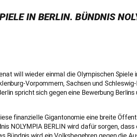
PIELE IN BERLIN. BÜNDNIS NO
enat will wieder einmal die Olympischen Spiele 
klenburg-Vorpommern, Sachsen und Schleswig-H
lin spricht sich gegen eine Bewerbung Berlins 
e finanzielle Gigantonomie eine breite Öffentli
ndnis NOLYMPIA BERLIN wird dafür sorgen, dass 
. Das Bündnis wird ein Volksbegehren gegen die A