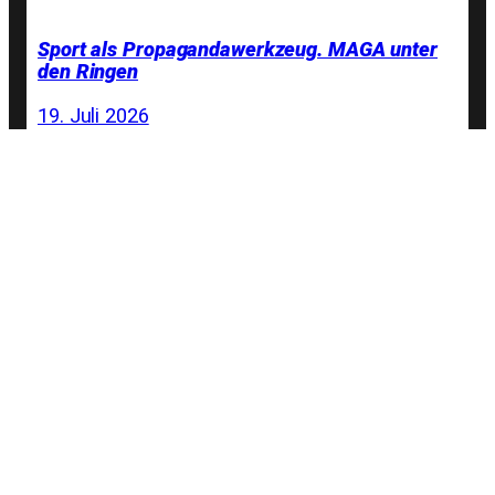
Sport als Propagandawerkzeug. MAGA unter
den Ringen
19. Juli 2026
Olympia in Deutschland? Die Mehrheit sagt
»Nein, danke!«
4. Juli 2026
Wir freuen uns auf nolympischen Besuch aus
Hamburg!
29. Juni 2026