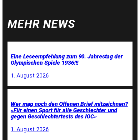
MEHR NEWS
Eine Leseempfehlung zum 90. Jahrestag der
Olympischen Spiele 1936!!!
1. August 2026
Wer mag noch den Offenen Brief mitzeichnen?
»Für einen Sport für alle Geschlechter und
gegen Geschlechtertests des IOC«
1. August 2026