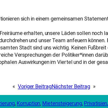
sitionieren sich in einem gemeinsamen Statem
 Freiräume erhalten, unsere Läden sollen noch l
, durchdrehen und unser Team anfeuern können.
gesamten Stadt sind uns wichtig. Keinen Fußbreit 
hlreiche Versprechungen der Politiker*innen darü
rophalen Auswirkungen im Viertel und in der ge
«
Voriger Beitrag
Nächster Beitrag
»
zierung
, 
Korruption
, 
Mietensteigerung
, 
Privatisier