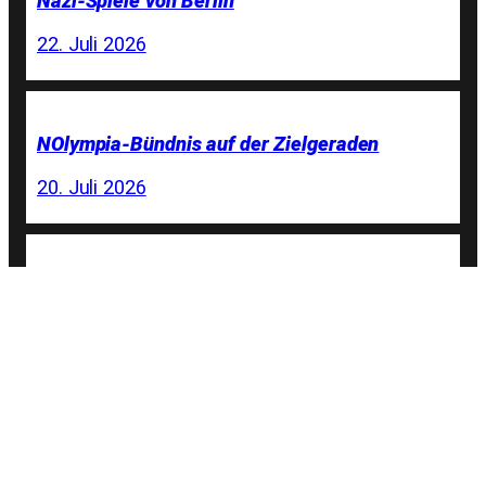
Nazi-Spiele von Berlin
22. Juli 2026
NOlympia-Bündnis auf der Zielgeraden
20. Juli 2026
Sport als Propagandawerkzeug. MAGA unter
den Ringen
19. Juli 2026
Olympia in Deutschland? Die Mehrheit sagt
»Nein, danke!«