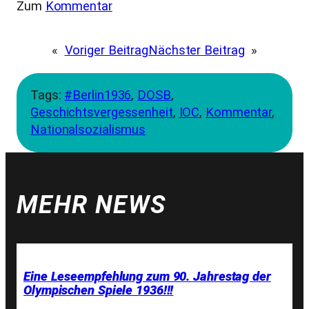
Zum
Kommentar
«
Voriger Beitrag
Nächster Beitrag
»
Tags:
#Berlin1936
, 
DOSB
, 
Geschichtsvergessenheit
, 
IOC
, 
Kommentar
, 
Nationalsozialismus
MEHR NEWS
Eine Leseempfehlung zum 90. Jahrestag der
Olympischen Spiele 1936!!!